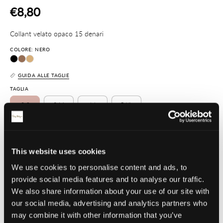
€8,80
Collant velato opaco 15 denari
COLORE: NERO
GUIDA ALLE TAGLIE
TAGLIA
2-S
3-M
4-L
5-XL
QUANTITÀ
1
This website uses cookies
We use cookies to personalise content and ads, to
AGGIUNGI AL CARRELLO
provide social media features and to analyse our traffic.
We also share information about your use of our site with
our social media, advertising and analytics partners who
Dettaglio articolo
may combine it with other information that you’ve
Composizione e lavaggio