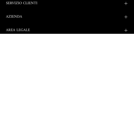
SERVIZIO CLIENTI
AZIENDA
AREA LEGALE
Golden Lady Company S.p.a.
via Giacomo Leopardi 3/5 - 46043 Castiglione delle Stiviere (MN) Italy.
- P.IVA 00961470424 C.F. e n. Iscr. Registro Imprese di Mantova:
00152090205.-Capitale
Sociale: Euro 20.000.000,00 i.v. - Società sottoposta alla direzione e al
coordinamento di Engifin S.r.l. con unico socio