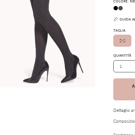
COLORE: N
GUIDA A
TAGLIA
2-S
QUANTITÀ
1
A
Dettaglio ar
Composizion
Spedizione 