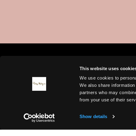
Condizioni di consegna
Metodi di pagamento
This website uses cookie
We use cookies to personal
We also share information 
partners who may combine i
via Giacomo Leopardi 3/5 - 46043 Castigli
from your use of their serv
Sociale: Euro 20.00
Show details