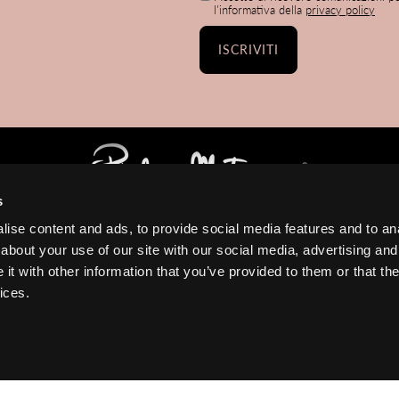
Brand
l'informativa della
privacy policy
Dove siamo
ISCRIVITI
Contattaci
s
ise content and ads, to provide social media features and to anal
about your use of our site with our social media, advertising and
Golden Lady Company S.p.a.
t with other information that you’ve provided to them or that the
one delle Stiviere (MN) Italy. - P.IVA 00961470424 C.F. e n. Iscr. Registro
ices.
0.000,00 i.v. - Società sottoposta alla direzione e al coordinamento di Engifin S.
© 2026,
PhilippeMatignon
.