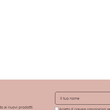
AZIENDA
Azienda
to ai nuovi prodotti.
Accetto di ricevere comunicazioni per