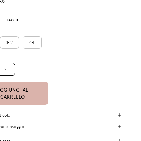
ERO
LLE TAGLIE
3-M
4-L
GGIUNGI AL
CARRELLO
ticolo
e e lavaggio
e reso