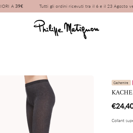
I A
39€
Tutti gli ordini ricevuti tra il 6 e il 23 Agosto verr
Cachemire
tbox
KACHE
'immagine
€24,4
Collant su