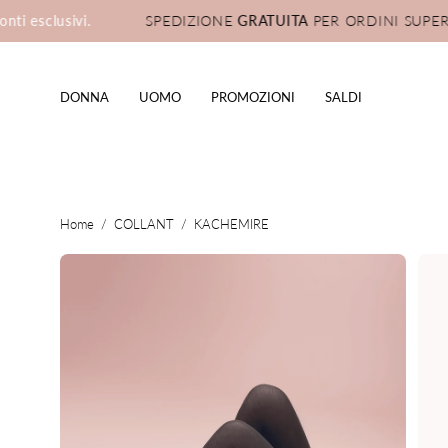
Salta
sclusivi.
SPEDIZIONE
GRATUITA
PER ORDINI SUPERIOR
al
contenuto
DONNA
UOMO
PROMOZIONI
SALDI
Home
/
COLLANT
/
KACHEMIRE
Apri
Apri
lightbox
ligh
dell'immagine
dell