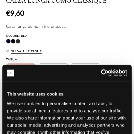
CALZA LUNGA UOMO CLASSIQUE
€9,60
Calza lunga uomo in filo di scozia
COLORE: BLU
GUIDA ALLE TAGLIE
TAGLIA
10/11 (39-41)
11/12 (42-44)
12/13 (45-46)
QUANTITÀ
1
This website uses cookies
We use cookies to personalise content and ads, to
provide social media features and to analyse our traffic.
AGGIUNGI AL CARRELLO
We also share information about your use of our site with
our social media, advertising and analytics partners who
Dettaglio articolo
may combine it with other information that you’ve