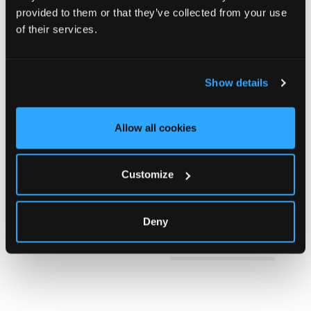
provided to them or that they’ve collected from your use
Composizione e lavaggio
of their services.
Spedizione e reso
CALZA 3/4 UOMO CLASSIQUE
€8,30
Show details
ACQUISTO RAPIDO
Allow all cookies
Customize
Deny
Potrebbe piacerti anche
Visti di recente