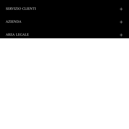
SERVIZIO CLIENTI
AZIENDA
AREA LEGALE
Golden Lady Company S.p.a.
via Giacomo Leopardi 3/5 - 46043 Castiglione delle Stiviere (MN) Italy.
- P.IVA 00961470424 C.F. e n. Iscr. Registro Imprese di Mantova:
00152090205.-Capitale
Sociale: Euro 20.000.000,00 i.v. - Società sottoposta alla direzione e al
coordinamento di Engifin S.r.l. con unico socio